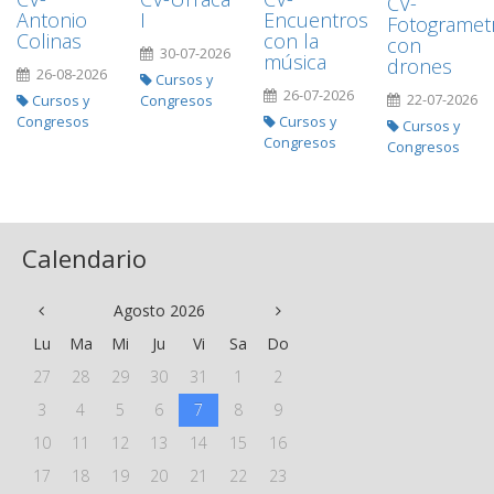
CV-
Antonio
I
Encuentros
Fotogramet
Colinas
con la
con
30-07-2026
música
drones
26-08-2026
Cursos y
26-07-2026
22-07-2026
Cursos y
Congresos
Congresos
Cursos y
Cursos y
Congresos
Congresos
Calendario
Agosto 2026
Lu
Ma
Mi
Ju
Vi
Sa
Do
27
28
29
30
31
1
2
3
4
5
6
7
8
9
10
11
12
13
14
15
16
17
18
19
20
21
22
23