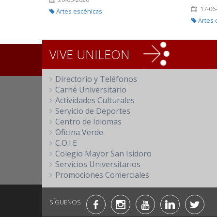
17-06
Artes escénicas
Artes 
VIVE UNILEON
Directorio y Teléfonos
Carné Universitario
Actividades Culturales
Servicio de Deportes
Centro de Idiomas
Oficina Verde
C.O.I.E
Colegio Mayor San Isidoro
Servicios Universitarios
Promociones Comerciales
SÍGUENOS