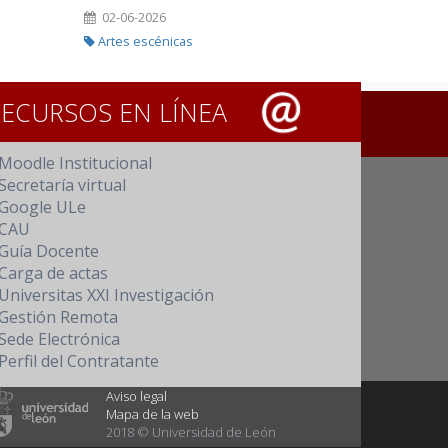
02-06-2026
Artes escénicas
RECURSOS EN LÍNEA
Moodle Institucional
Secretaría virtual
Google ULe
CAU
Guía Docente
Carga de actas
Universitas XXI Investigación
Gestión Remota
Sede Electrónica
Perfil del Contratante
Aviso legal
Mapa de la web
2018 © Universidad de León