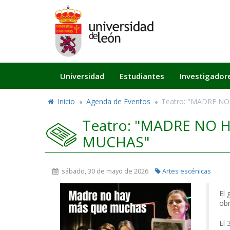
Navegación
Universidad
Estudiantes
Investigador
principal
Inicio
Agenda de Eventos
Teatro: "MADRE N
Teatro: "MADRE NO 
MUCHAS"
sábado, 30 de mayo de 2026
Artes escénicas
El 
obr
El 