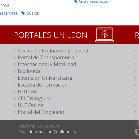
Artes escénicas
-2026
escénicas
Música
PORTALES UNILEON
Oficina de Evaluación y Calidad
Portal de Transparencia
Internacional y Movilidad
Biblioteca
Extensión Universitaria
Escuela de Formación
FGULEM
CEI Triangular
ULE Online
Portal del Empleado
Teléfono: 987 291 000
Email:
informacion@unileon.es